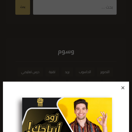
بحث
وسوم
التصوير
الحاسوب
بريد
تقنية
درس تعليمي
سئو
مال
مشهور
مطور
مقابلة
مقالة
موقع الكتروني
ووردبريس
يتعلم