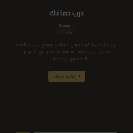
درب دماغك
Dsxqm
يونيو ١٠, ٢٠١٧
لوريم ايبسوم هو نموذج افتراضي يوضع في التصاميم
لتعرض على العميل ليتصور طريقه وضع النصوص
بالتصاميم سواء كانت ...
قراءة المزيد