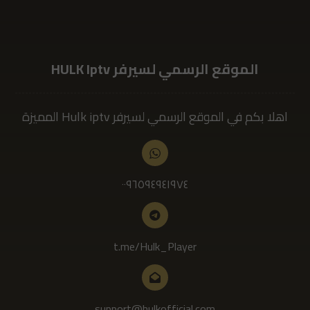
الموقع الرسمي لسيرفر HULK Iptv
اهلا بكم في الموقع الرسمي لسيرفر Hulk iptv المميزة
٠٠٩٦٥٩٤٩٤١٩٧٤
t.me/Hulk_Player
support@hulkofficial.com