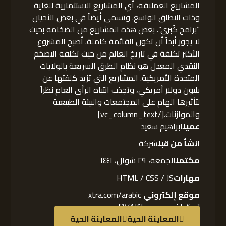
المشاريع العملاقة، أي المشاريع الاستثمارية للغاية
وذات النطاق الواسع. وتسمى أيضاً في بعض الأحيان
“برامج كُبرى”. بعض هذه المشاريع من الضخامة بحيث
لا يجوز أبداً أن تكون القائمة كاملة. أصبح المشروع
الأكثر تكلفة في تاريخ العالم من حيث تكلفة التضخم
النقدي المعدل هو نظام الطرق السريعة بالولايات
المتحدة الأمريكية. المشاريع التي تزيد كلفتها عن
بليون دولار أمريكي، وتجذب انتباه الرأي العام نظراً
لتأثيرها الهام على المجتمعات والبيئة الطبيعية
والموازنات.[/vc_column_text]
عميل
ابراهيم سعيد
انشأ من قبل
شركة
مكتمل
الجمعة، ٢٩ شوال، ١٤٤١
مهارات
HTML / CSS / JS
موقع إلكتروني
xtra.com/arabic
[cz_gap id=”cz_٧٨١٤١″]
المعاينة الحية
المعاينة الحية