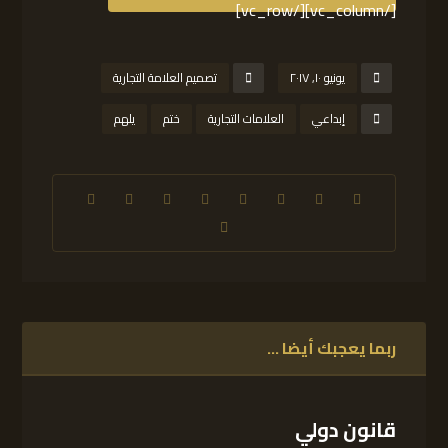
[/vc_column][/vc_row]
يونيو ١٠, ٢٠١٧
تصميم العلامة التجارية
إبداعي
العلامات التجارية
ختم
يلهم
ربما يعجبك أيضا ...
قانون دولي