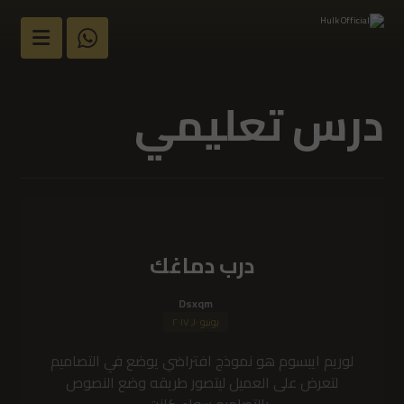
درس تعليمي
درب دماغك
Dsxqm
يونيو ١٠, ٢٠١٧
لوريم ايبسوم هو نموذج افتراضي يوضع في التصاميم
لتعرض على العميل ليتصور طريقه وضع النصوص