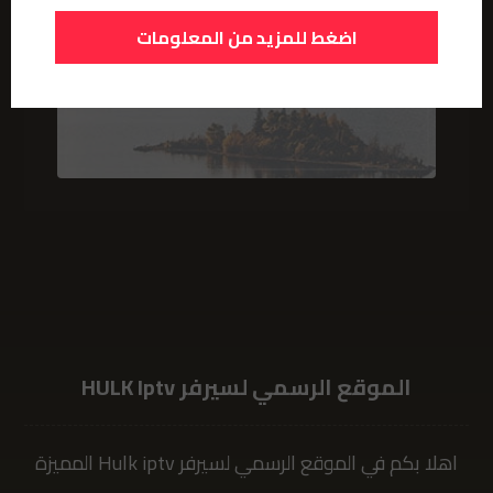
اضغط للمزيد من المعلومات
الموقع الرسمي لسيرفر HULK Iptv
اهلا بكم في الموقع الرسمي لسيرفر Hulk iptv المميزة