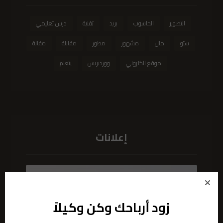
التصوير
الحاسوب
بريد
تقنية
درس تعليمي
سئو
مال
مشهور
مطور
مقابلة
مقالة
موقع الكتروني
ووردبريس
يتعلم
إعلانات
زود أرباحك وكن وكيلاً